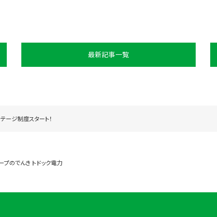
最新記事一覧
ステージ制度スタート！
ープのでんき トドック電力