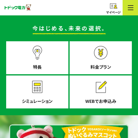
コープのでんき
トドック電力
マイページ
今はじめる、
未来の選択。
特長
料金プラン
シミュレーション
WEBでお申込み