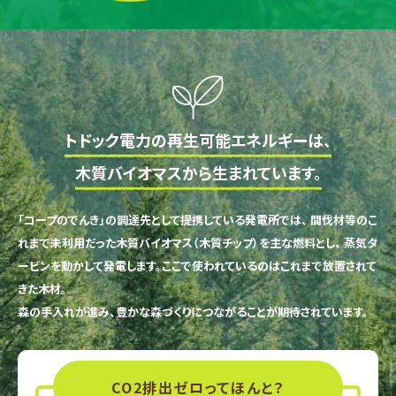
トドック電力の再生可能エネルギーは、
木質バイオマスから生まれています。
「コープのでんき」の調達先として提携している発電所では、
間伐材等のこ
れまで未利用だった木質バイオマス（木質チップ）を主な燃料とし、
蒸気タ
ービンを動かして発電します。ここで使われているのはこれまで放置されて
きた木材。
森の手入れが進み、豊かな森づくりにつながることが期待されています。
CO2排出ゼロってほんと？