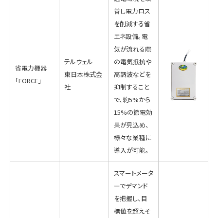
善し電力ロス
を削減する省
エネ設備。電
気が流れる際
テルウェル
の電気抵抗や
省電力機器
東日本株式会
高調波などを
「FORCE」
社
抑制すること
で、約5%から
15%の節電効
果が見込め、
様々な業種に
導入が可能。
スマートメータ
ーでデマンド
を把握し、目
標値を超えそ