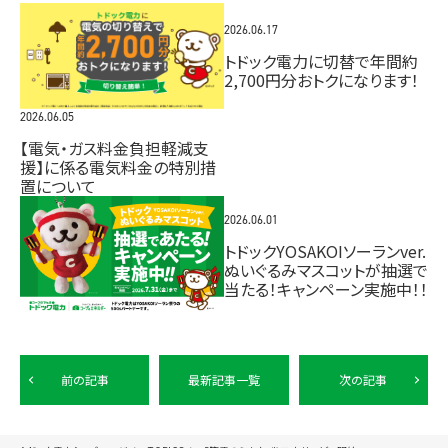
2026.06.17
トドック電力に切替で年間約
2,700円分おトクになります！
2026.06.05
【電気・ガス料金負担軽減支
援】に係る電気料金の特別措
置について
2026.06.01
トドックYOSAKOIソーランver.
ぬいぐるみマスコットが抽選で
当たる！キャンペーン実施中！！
前の記事
最新記事一覧
次の記事