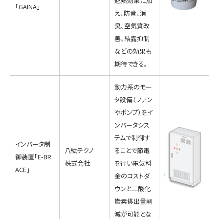
遮熱効果に加
「GAINA」
え、防音、消
臭、空気質改
善、結露抑制
などの効果も
期待できる。
動力系のモー
タ設備（ファン
やポンプ）をイ
ンバータシス
テムで制御す
インバータ制
八紘テクノ
ることで節電
御装置「E-BR
株式会社
を行い電気料
ACE」
金のコストダ
ウンと二酸化
炭素排出量削
減が可能とな