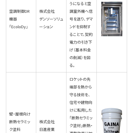
うになると空
空調制御DR
株式会社
調室外機へ信
機器
デンソーソリュ
号を送り、デマ
「EcoloDy」
ーション
ンドを抑制す
ることで、契約
電力の引き下
げ（基本料金
の削減）を図
る。
ロケットの先
端部を熱から
守る技術を、
住宅や建物向
けに転用した
壁・屋根向け
「断熱セラミッ
断熱セラミッ
株式会社
ク塗材」断熱・
ク塗料
日進産業