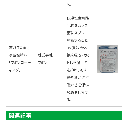
る。
伝導性金属酸
化物をガラス
面にスプレー
塗布すること
窓ガラス向け
で、夏は赤外
高断熱塗料
株式会社
線を吸収・カッ
「フミンコーテ
フミン
トし室温上昇
ィング」
を抑制。冬は
熱を逃がさず
暖かさを保ち、
結露も抑制す
る。
関連記事