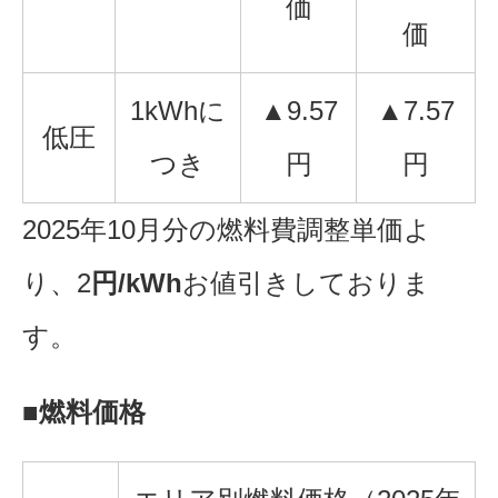
価
価
1kWhに
▲9.57
▲7.57
低圧
つき
円
円
2025年10月分の燃料費調整単価よ
り、2
円/kWh
お値引きしておりま
す。
■燃料価格