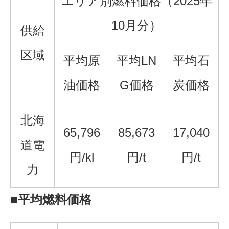
エリア別燃料価格（2025年
10月分）
供給
区域
平均原
平均LN
平均石
油価格
G価格
炭価格
北海
65,796
85,673
17,040
道電
円/kl
円/t
円/t
力
■平均燃料価格