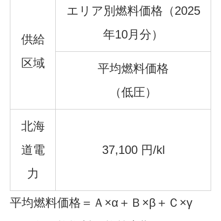
エリア別燃料価格（2025
年10月分）
供給
区域
平均燃料価格
（低圧）
北海
道電
37,100 円/kl
力
平均燃料価格＝Ａ×α＋Ｂ×β＋Ｃ×γ