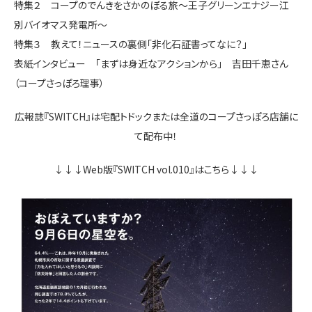
特集２ コープのでんきをさかのぼる旅～王子グリーンエナジー江
別バイオマス発電所～
特集３ 教えて！ニュースの裏側「非化石証書ってなに？」
表紙インタビュー 「まずは身近なアクションから」 吉田千恵さん
（コープさっぽろ理事）
広報誌『SWITCH』は宅配トドックまたは全道のコープさっぽろ店舗に
て配布中！
↓↓↓Web版『SWITCH vol.010』はこちら↓↓↓