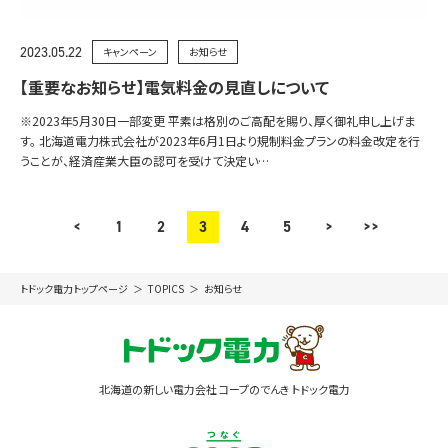
2023.05.22
キャンペーン
お知らせ
【重要なお知らせ】電気料金の見直しについて
※2023年5月30日一部変更 平素は格別のご高配を賜り、厚く御礼申し上げま
す。 北海道電力株式会社が2023年6月1日より規制料金プランの料金改定を行
うことが、経済産業大臣の認可を受けて決定い…
<
1
2
3
4
5
>
>>
トドック電力トップページ
TOPICS
お知らせ
北海道の新しい電力会社 コープのでんき トドック電力