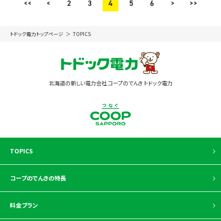
<<
<
2
3
4
5
6
>
>>
トドック電力トップページ
TOPICS
北海道の新しい電力会社 コープのでんき トドック電力
TOPICS
コープのでんきの特長
料金プラン