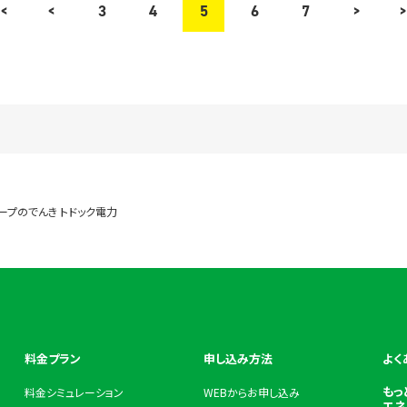
<
<
3
4
5
6
7
>
>
ープのでんき トドック電力
料金プラン
申し込み方法
よく
もっ
料金シミュレーション
WEBからお申し込み
エネ