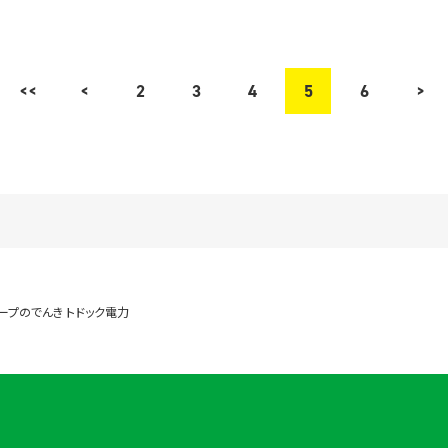
<<
<
2
3
4
5
6
>
ープのでんき トドック電力